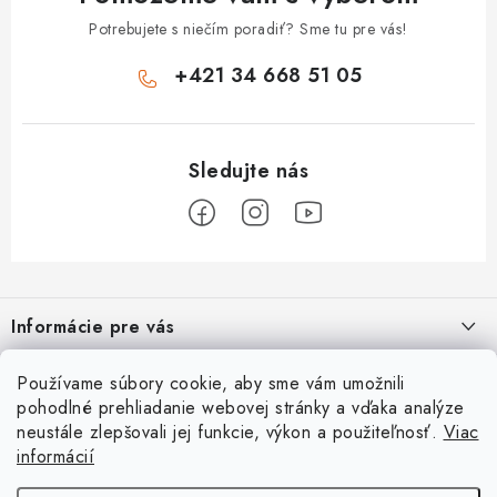
Potrebujete s niečím poradiť? Sme tu pre vás!
+421 34 668 51 05
Z
á
Informácie pre vás
p
ä
Ako nakupovať
O nás
Používame súbory cookie, aby sme vám umožnili
t
pohodlné prehliadanie webovej stránky a vďaka analýze
Obchodné podmienky
i
Prečo nakupovať u nás?
neustále zlepšovali jej funkcie, výkon a použiteľnosť.
Viac
Užitočné informácie
e
Reklamačný poriadok
informácií
Špecialista na vírivky | sauny | bazénové príslušenstvo
Nakúpte teraz a začnite splácať o 3mesiace
Prijímame online platby
Podmienky ochrany osobných údajov