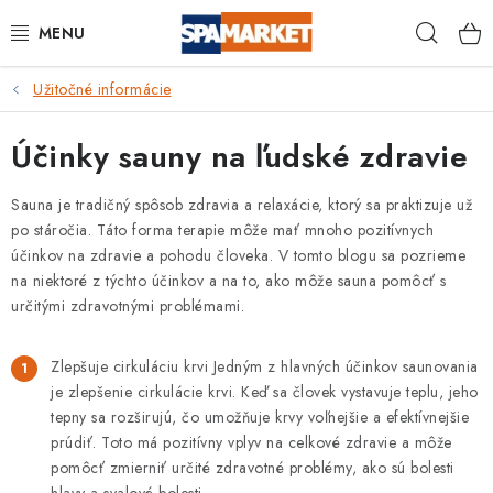
Prejsť
Hľad
na
obsah
Užitočné informácie
DOMÁCNOSŤ
Účinky sauny na ľudské zdravie
VEREJNÉ PRIESTORY
Sauna je tradičný spôsob zdravia a relaxácie, ktorý sa praktizuje už
BAZÉNY A VÍRIVKY
po stáročia. Táto forma terapie môže mať mnoho pozitívnych
účinkov na zdravie a pohodu človeka. V tomto blogu sa pozrieme
DEZINFEKČNÉ SADY
na niektoré z týchto účinkov a na to, ako môže sauna pomôcť s
určitými zdravotnými problémami.
OSOBNÁ HYGIENA
Zlepšuje cirkuláciu krvi Jedným z hlavných účinkov saunovania
OCHRANNÉ PROSTRIEDKY
je zlepšenie cirkulácie krvi. Keď sa človek vystavuje teplu, jeho
tepny sa rozširujú, čo umožňuje krvy voľnejšie a efektívnejšie
BAZÉNOVÁ CHEMIE
prúdiť. Toto má pozitívny vplyv na celkové zdravie a môže
pomôcť zmierniť určité zdravotné problémy, ako sú bolesti