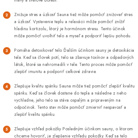
hlavy a svalové bolesti.
DEZINFEKCIA POVRCHU
Znižuje stres a úzkosť Sauna tiež môže pomôcť znižovať stres
ČISTIACE PROSTRIEDKY
a úzkosť. Vystavenie teplu a relaxácii môže pomôcť znížiť
hladinu kortizolu, ktorý je hormónom stresu. Tento účinok
UPRATOVACIE POMÔCKY
môže pomôcť uvoľniť telo a myseľ a podporiť lepšiu pohodu.
EKO PRODUKTY
Pomáha detoxikovať telo Ďalším účinkom sauny je detoxikácia
tela. Keď sa človek potí, telo sa zbavuje toxínov a odpadových
TELEFONICKÉ OBJEDNÁVKY
látok, ktoré sa nahromadili v tele. Tento proces môže pomôcť
zlepšiť imunitu a podporiť celkové zdravie.
KONTAKT
Zlepšuje kvalitu spánku Sauna môže tiež pomôcť zlepšiť kvalitu
spánku. Keď sa človek dostane do tepla a následne z neho
Ako nakupovať
Obchodné podmienky
vychladne, jeho telo sa stáva ospalým a pripraveným na
odpočinok. Tento stav môže pomôcť zmierniť nespavosť a
Reklamačný poriadok
Podmienky ochrany osobných údajov
zlepšiť kvalitu spánku.
Spôsob dopravy a platby
Vernostný program
Zlepšuje vzhľad pokožky Posledným účinkom sauny, o ktorom
chceme hovoriť, je zlepšenie vzhľadu pokožky. Keď sa telo