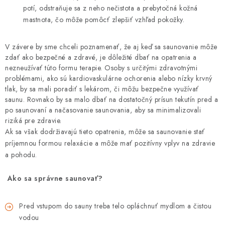
potí, odstraňuje sa z neho nečistota a prebytočná kožná
mastnota, čo môže pomôcť zlepšiť vzhľad pokožky.
V závere by sme chceli poznamenať, že aj keď sa saunovanie môže
zdať ako bezpečné a zdravé, je dôležité dbať na opatrenia a
nezneužívať túto formu terapie. Osoby s určitými zdravotnými
problémami, ako sú kardiovaskulárne ochorenia alebo nízky krvný
tlak, by sa mali poradiť s lekárom, či môžu bezpečne využívať
saunu. Rovnako by sa malo dbať na dostatočný prísun tekutín pred a
po saunovaní a načasovanie saunovania, aby sa minimalizovali
riziká pre zdravie.
Ak sa však dodržiavajú tieto opatrenia, môže sa saunovanie stať
príjemnou formou relaxácie a môže mať pozitívny vplyv na zdravie
a pohodu.
Ako sa správne saunovať?
Pred vstupom do sauny treba telo opláchnuť mydlom a čistou
vodou