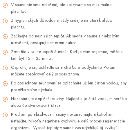
V saune nie sme oblečení, ale zakrývame sa maximálne
plachtou.
Z hygienických dôvodov si vždy sadajte na uterák alebo
plachtu.
Začínajte od najnižších teplôt. Ak sedíte v saune s niekoľkými
úrovňami, postupujte smerom nahor.
Zostaňte v saune aspoň 5 minút. Keď je vám príjemne, môžete
tam byť 15 – 25 minút.
Osprchujte sa, ochlaďte sa a chvíľku si oddýchnite. Potom
môžete absolvovať celý proces znova.
Po poslednom saunovaní sa opláchnite už len čistou vodou, aby
pokožka voľne dýchala.
Nezabúdajte dopĺňať tekutiny. Najlepšia je čistá voda, minerálka
alebo čerstvá ovocná šťava.
Pred ani po absolvovaní sauny nekonzumujte alkohol ani
nefajčite. Nikotín negatívne ovplyvňuje celý proces regenerácie
organizmu. Vysoké teploty v saune zas urýchľujú aj zvyšujú