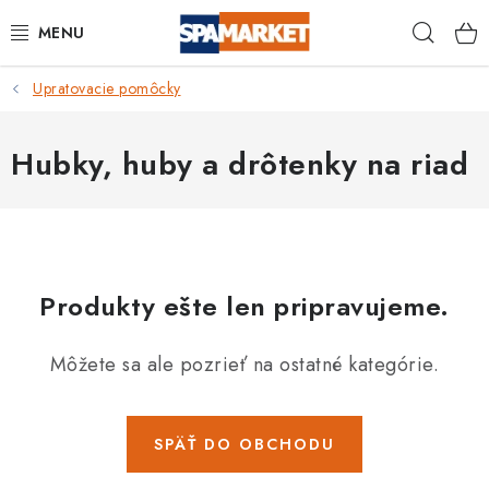
Prejsť
Hľad
na
obsah
Upratovacie pomôcky
DOMÁCNOSŤ
VEREJNÉ PRIESTORY
Hubky, huby a drôtenky na riad
BAZÉNY A VÍRIVKY
DEZINFEKČNÉ SADY
Produkty ešte len pripravujeme.
OSOBNÁ HYGIENA
Môžete sa ale pozrieť na ostatné kategórie.
OCHRANNÉ PROSTRIEDKY
BAZÉNOVÁ CHEMIE
SPÄŤ DO OBCHODU