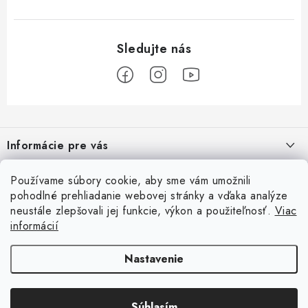
Z
á
Informácie pre vás
p
ä
Ako nakupovať
O nás
Používame súbory cookie, aby sme vám umožnili
t
pohodlné prehliadanie webovej stránky a vďaka analýze
Obchodné podmienky
i
Prečo nakupovať u nás?
neustále zlepšovali jej funkcie, výkon a použiteľnosť.
Viac
Užitočné informácie
e
Reklamačný poriadok
informácií
Špecialista na vírivky | sauny | bazénové príslušenstvo
Nakúpte teraz a začnite splácať o 3mesiace
Prijímame online platby
Podmienky ochrany osobných údajov
Nastavenie
Spôsob dopravy a platby
Solárna sprcha má množstvo využití
Copyright 2026
shopmarket.sk
. Všetky práva vyhradené.
Upraviť nastavenie
Vernostný program
Súhlasím
cookies