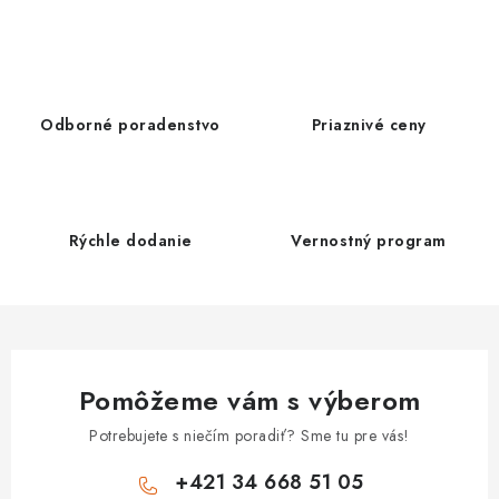
DEZINFEKCIA POVRCHU
ČISTIACE PROSTRIEDKY
UPRATOVACIE POMÔCKY
Odborné poradenstvo
Priaznivé ceny
EKO PRODUKTY
TELEFONICKÉ OBJEDNÁVKY
Rýchle dodanie
Vernostný program
KONTAKT
Ako nakupovať
Obchodné podmienky
Reklamačný poriadok
Podmienky ochrany osobných údajov
Pomôžeme vám s výberom
Spôsob dopravy a platby
Vernostný program
Potrebujete s niečím poradiť? Sme tu pre vás!
+421 34 668 51 05