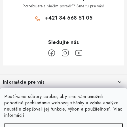
DEZINFEKCIA POVRCHU
Potrebujete s niečím poradiť? Sme tu pre vás!
ČISTIACE PROSTRIEDKY
+421 34 668 51 05
UPRATOVACIE POMÔCKY
EKO PRODUKTY
TELEFONICKÉ OBJEDNÁVKY
Z
KONTAKT
á
Informácie pre vás
p
Ako nakupovať
Obchodné podmienky
ä
Ako nakupovať
O nás
Používame súbory cookie, aby sme vám umožnili
t
Reklamačný poriadok
Podmienky ochrany osobných údajov
pohodlné prehliadanie webovej stránky a vďaka analýze
Obchodné podmienky
i
Prečo nakupovať u nás?
Spôsob dopravy a platby
Vernostný program
neustále zlepšovali jej funkcie, výkon a použiteľnosť.
Viac
Užitočné informácie
e
Reklamačný poriadok
informácií
Špecialista na vírivky | sauny | bazénové príslušenstvo
Nakúpte teraz a začnite splácať o 3mesiace
Prijímame online platby
Podmienky ochrany osobných údajov