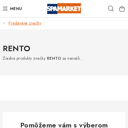
Prejsť
Hľad
na
obsah
Predávané značky
DOMÁCNOSŤ
VEREJNÉ PRIESTORY
RENTO
BAZÉNY A VÍRIVKY
Žiadne produkty značky
RENTO
sa nenašli...
DEZINFEKČNÉ SADY
OSOBNÁ HYGIENA
OCHRANNÉ PROSTRIEDKY
BAZÉNOVÁ CHEMIE
Pomôžeme vám s výberom