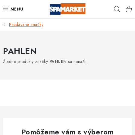
Prejsť
Hľad
na
obsah
Predávané značky
DOMÁCNOSŤ
VEREJNÉ PRIESTORY
PAHLEN
BAZÉNY A VÍRIVKY
Žiadne produkty značky
PAHLEN
sa nenašli...
DEZINFEKČNÉ SADY
OSOBNÁ HYGIENA
OCHRANNÉ PROSTRIEDKY
BAZÉNOVÁ CHEMIE
Pomôžeme vám s výberom