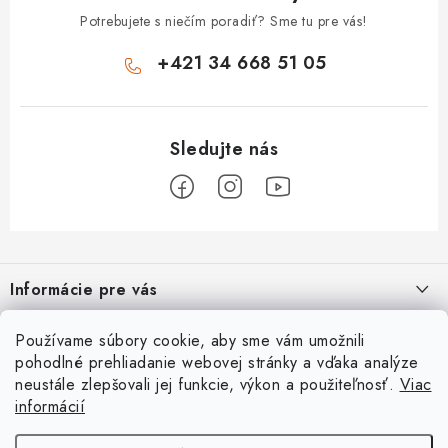
DEZINFEKCIA POVRCHU
Potrebujete s niečím poradiť? Sme tu pre vás!
ČISTIACE PROSTRIEDKY
+421 34 668 51 05
UPRATOVACIE POMÔCKY
EKO PRODUKTY
TELEFONICKÉ OBJEDNÁVKY
Z
KONTAKT
á
Informácie pre vás
p
Ako nakupovať
Obchodné podmienky
ä
Ako nakupovať
O nás
Používame súbory cookie, aby sme vám umožnili
t
Reklamačný poriadok
Podmienky ochrany osobných údajov
pohodlné prehliadanie webovej stránky a vďaka analýze
Obchodné podmienky
i
Prečo nakupovať u nás?
Spôsob dopravy a platby
Vernostný program
neustále zlepšovali jej funkcie, výkon a použiteľnosť.
Viac
Užitočné informácie
e
Reklamačný poriadok
informácií
Špecialista na vírivky | sauny | bazénové príslušenstvo
Nakúpte teraz a začnite splácať o 3mesiace
Prijímame online platby
Podmienky ochrany osobných údajov