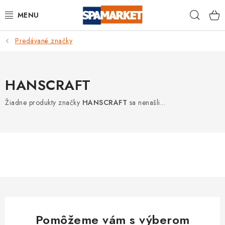
Prejsť
Hľad
na
obsah
Predávané značky
DOMÁCNOSŤ
VEREJNÉ PRIESTORY
HANSCRAFT
BAZÉNY A VÍRIVKY
Žiadne produkty značky
HANSCRAFT
sa nenašli...
DEZINFEKČNÉ SADY
OSOBNÁ HYGIENA
OCHRANNÉ PROSTRIEDKY
BAZÉNOVÁ CHEMIE
Pomôžeme vám s výberom