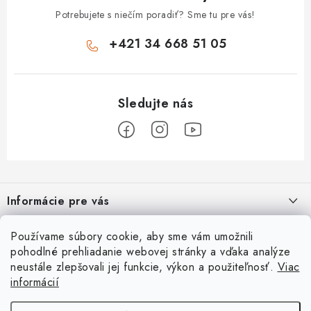
DEZINFEKCIA POVRCHU
Potrebujete s niečím poradiť? Sme tu pre vás!
ČISTIACE PROSTRIEDKY
+421 34 668 51 05
UPRATOVACIE POMÔCKY
EKO PRODUKTY
TELEFONICKÉ OBJEDNÁVKY
Z
KONTAKT
á
Informácie pre vás
p
Ako nakupovať
Obchodné podmienky
ä
Ako nakupovať
O nás
Používame súbory cookie, aby sme vám umožnili
t
Reklamačný poriadok
Podmienky ochrany osobných údajov
pohodlné prehliadanie webovej stránky a vďaka analýze
Obchodné podmienky
i
Prečo nakupovať u nás?
Spôsob dopravy a platby
Vernostný program
neustále zlepšovali jej funkcie, výkon a použiteľnosť.
Viac
Užitočné informácie
e
Reklamačný poriadok
informácií
Špecialista na vírivky | sauny | bazénové príslušenstvo
Nakúpte teraz a začnite splácať o 3mesiace
Prijímame online platby
Podmienky ochrany osobných údajov