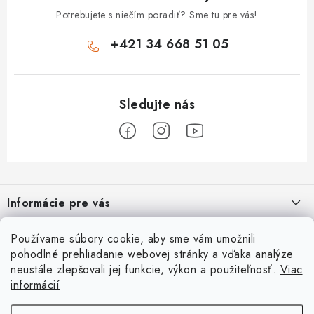
DEZINFEKCIA POVRCHU
Potrebujete s niečím poradiť? Sme tu pre vás!
ČISTIACE PROSTRIEDKY
+421 34 668 51 05
UPRATOVACIE POMÔCKY
EKO PRODUKTY
TELEFONICKÉ OBJEDNÁVKY
Z
KONTAKT
á
Informácie pre vás
p
Ako nakupovať
Obchodné podmienky
ä
Ako nakupovať
O nás
Používame súbory cookie, aby sme vám umožnili
t
Reklamačný poriadok
Podmienky ochrany osobných údajov
pohodlné prehliadanie webovej stránky a vďaka analýze
Obchodné podmienky
i
Prečo nakupovať u nás?
Spôsob dopravy a platby
Vernostný program
neustále zlepšovali jej funkcie, výkon a použiteľnosť.
Viac
Užitočné informácie
e
Reklamačný poriadok
informácií
Špecialista na vírivky | sauny | bazénové príslušenstvo
Nakúpte teraz a začnite splácať o 3mesiace
Prijímame online platby
Podmienky ochrany osobných údajov