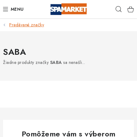
Prejsť
Hľad
na
obsah
Predávané značky
DOMÁCNOSŤ
VEREJNÉ PRIESTORY
SABA
BAZÉNY A VÍRIVKY
Žiadne produkty značky
SABA
sa nenašli...
DEZINFEKČNÉ SADY
OSOBNÁ HYGIENA
OCHRANNÉ PROSTRIEDKY
BAZÉNOVÁ CHEMIE
Pomôžeme vám s výberom